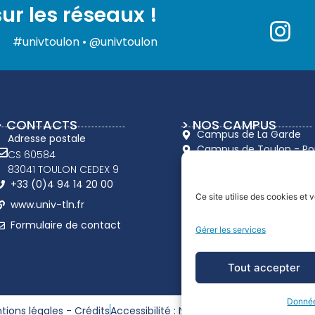
ur les réseaux !
#univtoulon • @univtoulon
> CONTACTS
> NOS CAMPUS
Campus de La Garde
Adresse postale
Campus de Toulon - Port
CS 60584
Campus de Draguignan
83041 TOULON CEDEX 9
+33 (0)4 94 14 20 00
Ce site utilise des cookies et
www.univ-tln.fr
Formulaire de contact
Gérer les services
Tout accepter
Donnée
tions légales - Crédits
Accessibilité : Non conforme
Données pers