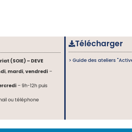
Télécharger
> Guide des ateliers "Activ
riat (SOIE) – DEVE
ndi
,
mardi
,
vendredi
–
rcredi
– 9h-12h puis
mail ou téléphone