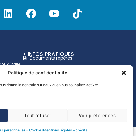
> INFOS PRATIQUES
Documents repères
e d'Italie
Charte graphique UTLN
Politique de confidentialité
Nous recrutons
 vous donne le contrôle sur ceux que vous souhaitez activer
Handicap
Tout refuser
Voir préférences
s personnelles – Cookies
Mentions légales – crédits
onnelles - Cookies
Signalement