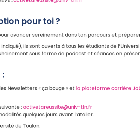
 DEVE
:
activetareussite
@
univ-tln.fr
ption pour toi ?
our avancer sereinement dans ton parcours et préparer ton
 indiqué), ils sont ouverts à tous les étudiants de l’Unive
rochainement sous forme de podcast et séances en présent
 :
 les Newsletters « ça bouge » et
la plateforme carrière J
suivante :
activetareussite
@
univ-tln.fr
odalités quelques jours avant l’atelier.
versité de Toulon.