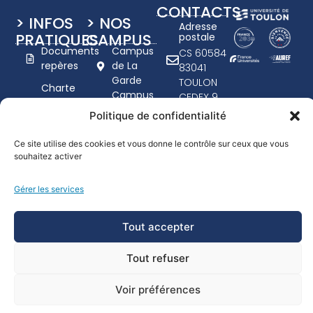
CONTACTS
> INFOS
> NOS
Adresse
PRATIQUES
CAMPUS
postale
Documents
Campus
CS 60584
repères
de La
83041
Garde
TOULON
Charte
Campus
CEDEX 9
graphique
de Toulon
+33 (0)4
Politique de confidentialité
UTLN
- Porte
94 14 20
d'Italie
Nous
00
Ce site utilise des cookies et vous donne le contrôle sur ceux que vous
recrutons
souhaitez activer
www.univ-
Campus
tln.fr
Handicap
de
Gérer les services
Formulaire
Draguignan
de
contact
Tout accepter
Tout refuser
© Université de Toulon 2026
Mentions légales - Crédits
Accessibilité : Non conforme
Voir préférences
Données personnelles - Cookies
Signalement