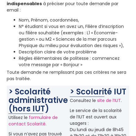
indispensables
à préciser pour toute demande par
email :
Nom, Prénom, coordonnées,
N° étudiant si vous en avez un, Filière d’inscription
ou filière souhaitée (exemples : L1 « Économie-
gestion » ou M2 « Sciences de la mer parcours
Physique du milieu pour évaluation des risques »),
Description claire de votre problème
Règles élémentaires de politesse : commencez
votre message par « Bonjour »
Toute demande ne remplissant pas ces critères ne sera
pas traitée.
> Scolarité
> Scolarité IUT
administrative
Consultez le
site de l’IUT
.
(hors IUT)
Le service de la scolarité
de l’IUT est ouvert aux
Utilisez le
formulaire de
usagers :
contact Scolarité
.
Du lundi au jeudi de 8h45
Si vous n’avez pas trouvé
à 11h30 et de 13h30 à 16h30