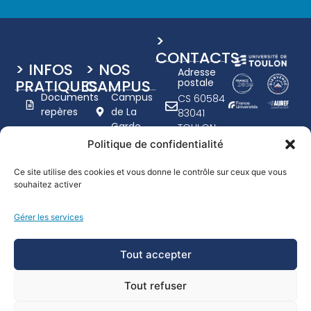
>
CONTACTS
> INFOS
> NOS
Adresse
PRATIQUES
CAMPUS
postale
Documents
Campus
CS 60584
repères
de La
83041
Garde
TOULON
Charte
Campus
CEDEX 9
Politique de confidentialité
graphique
de Toulon
+33 (0)4
UTLN
- Porte
94 14 20
Ce site utilise des cookies et vous donne le contrôle sur ceux que vous
d'Italie
Nous
souhaitez activer
00
recrutons
www.univ-
Campus
Gérer les services
tln.fr
Handicap
de
Formulaire
Draguignan
Tout accepter
de
contact
Tout refuser