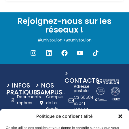
Rejoignez-nous sur les
réseaux !
#univtoulon • @univtoulon
>
CONTACTS
> INFOS
> NOS
Adresse
PRATIQUES
CAMPUS
postale
Documents
Campus
CS 60584
repères
de La
83041
Garde
TOULON
Charte
Campus
CEDEX 9
Politique de confidentialité
graphique
de Toulon
+33 (0)4
UTLN
- Porte
94 14 20
Ce site utilise des cookies et vous donne le contrôle sur ceux que vous