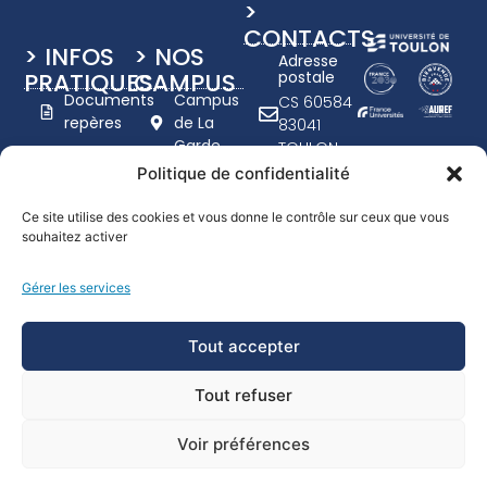
>
CONTACTS
> INFOS
> NOS
Adresse
PRATIQUES
CAMPUS
postale
Documents
Campus
CS 60584
repères
de La
83041
Garde
TOULON
Charte
Campus
CEDEX 9
Politique de confidentialité
graphique
de Toulon
+33 (0)4
UTLN
- Porte
94 14 20
Ce site utilise des cookies et vous donne le contrôle sur ceux que vous
d'Italie
Nous
souhaitez activer
00
recrutons
www.univ-
Campus
Gérer les services
tln.fr
Handicap
de
Formulaire
Draguignan
Tout accepter
de
contact
Tout refuser
Voir préférences
© Université de Toulon 2026
Mentions légales - Crédits
Accessibilité : Non conforme