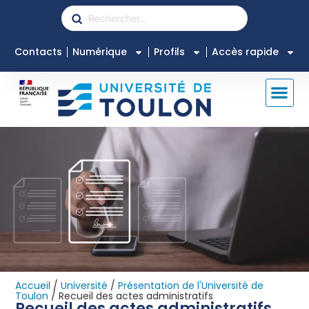
Contacts
Numérique
Profils
Accès rapide
Accueil
/
Université
/
Présentation de l'Université de
Toulon
/
Recueil des actes administratifs
Recueil des actes administratifs