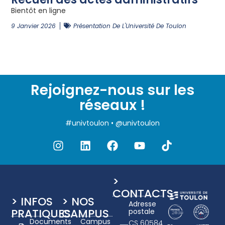
Bientôt en ligne
9 Janvier 2026
Présentation De L'Université De Toulon
Rejoignez-nous sur les
réseaux !
#univtoulon • @univtoulon
>
CONTACTS
> INFOS
> NOS
Adresse
PRATIQUES
CAMPUS
postale
Documents
Campus
CS 60584