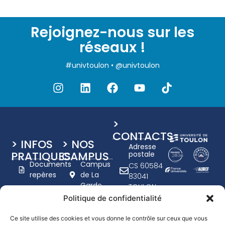
Rejoignez-nous sur les
réseaux !
#univtoulon • @univtoulon
>
CONTACTS
> INFOS
> NOS
Adresse
PRATIQUES
CAMPUS
postale
Documents
Campus
CS 60584
repères
de La
83041
Garde
TOULON
Charte
Campus
CEDEX 9
Politique de confidentialité
graphique
de Toulon
+33 (0)4
UTLN
- Porte
94 14 20
Ce site utilise des cookies et vous donne le contrôle sur ceux que vous