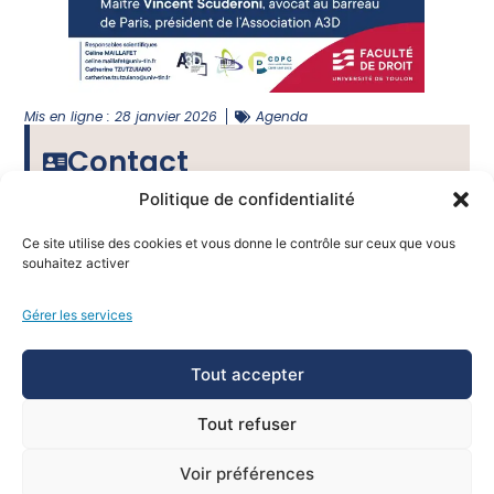
Mis en ligne :
28 janvier 2026
Agenda
Contact
Politique de confidentialité
Responsables scientifiques :
Ce site utilise des cookies et vous donne le contrôle sur ceux que vous
souhaitez activer
Céline MAILLAFET
celine.maillafet@univ-tln.fr
Catherine TZUTZUIANO
Gérer les services
catherine.tzutzuiano@univ-tln.fr
Tout accepter
Tout refuser
Rejoignez-nous sur les
réseaux !
Voir préférences