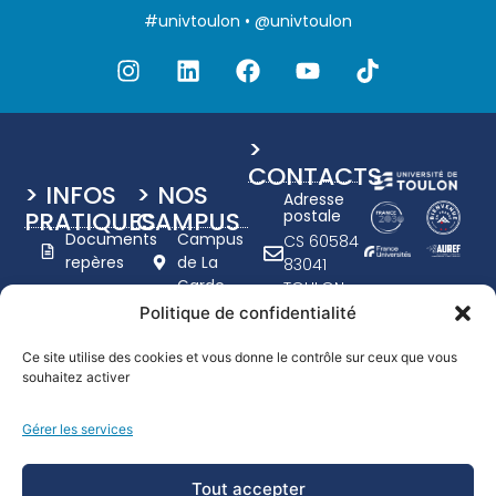
#univtoulon • @univtoulon
>
CONTACTS
> INFOS
> NOS
Adresse
PRATIQUES
CAMPUS
postale
Documents
Campus
CS 60584
repères
de La
83041
Garde
TOULON
Charte
Campus
CEDEX 9
Politique de confidentialité
graphique
de Toulon
+33 (0)4
UTLN
- Porte
94 14 20
Ce site utilise des cookies et vous donne le contrôle sur ceux que vous
d'Italie
Nous
souhaitez activer
00
recrutons
www.univ-
Campus
Gérer les services
tln.fr
Handicap
de
Formulaire
Draguignan
Tout accepter
de