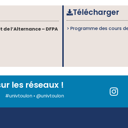
Télécharger
> Programme des cours de
et de l’Alternance – DFPA
ur les réseaux !
#univtoulon • @univtoulon