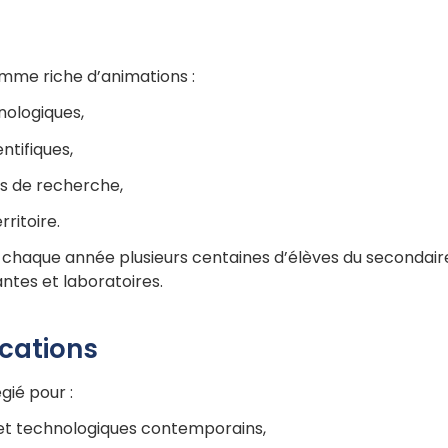
s
amme riche d’animations :
hnologiques,
entifiques,
es de recherche,
rritoire.
haque année plusieurs centaines d’élèves du secondaire 
tes et laboratoires.
vocations
gié pour :
 et technologiques contemporains,