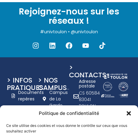
Rejoignez-nous sur les
réseaux !
#univtoulon • @univtoulon
>
CONTACTS
> INFOS
> NOS
Adresse
PRATIQUES
CAMPUS
postale
Documents
Campus
CS 60584
repères
de La
83041
Garde
TOULON
Charte
Campus
CEDEX 9
Politique de confidentialité
graphique
de Toulon
+33 (0)4
UTLN
- Porte
94 14 20
Ce site utilise des cookies et vous donne le contrôle sur ceux que vous
d'Italie
Nous
souhaitez activer
00
recrutons