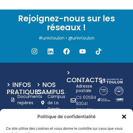
Rejoignez-nous sur les
réseaux !
#univtoulon • @univtoulon
>
CONTACTS
> INFOS
> NOS
Adresse
PRATIQUES
CAMPUS
postale
Documents
Campus
CS 60584
repères
de La
83041
Garde
TOULON
Charte
Campus
CEDEX 9
Politique de confidentialité
graphique
de Toulon
+33 (0)4
UTLN
- Porte
94 14 20
Ce site utilise des cookies et vous donne le contrôle sur ceux que vous