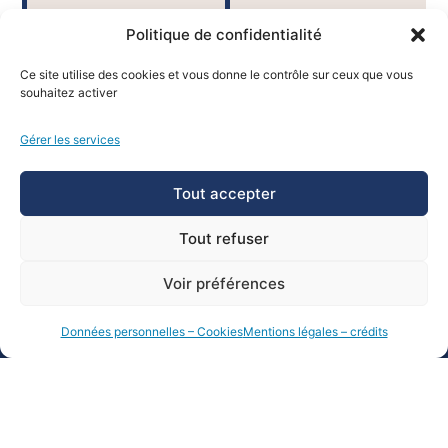
Politique de confidentialité
Rejoignez-nous sur les
Ce site utilise des cookies et vous donne le contrôle sur ceux que vous
souhaitez activer
réseaux !
Gérer les services
#univtoulon • @univtoulon
Tout accepter
Tout refuser
>
CONTACTS
Voir préférences
> INFOS
> NOS
Adresse
PRATIQUES
CAMPUS
postale
Données personnelles – Cookies
Mentions légales – crédits
Documents
Campus
CS 60584
repères
de La
83041
Garde
TOULON
Charte
Campus
CEDEX 9
graphique
de Toulon
+33 (0)4
UTLN