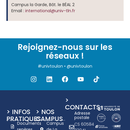
Campus la Garde, Bât. le BÉAL 2
Email :
international
@
univ-tln.fr
Rejoignez-nous sur les
réseaux !
#univtoulon • @univtoulon
>
CONTACTS
> INFOS
> NOS
Adresse
PRATIQUES
CAMPUS
postale
Documents
Campus
CS 60584
repères
de La