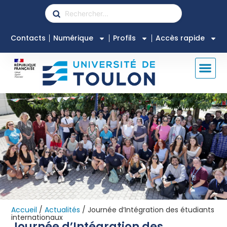
Contacts
Numérique
Profils
Accès rapide
Accueil
/
Actualités
/
Journée d’Intégration des étudiants
internationaux
Journée d’Intégration des