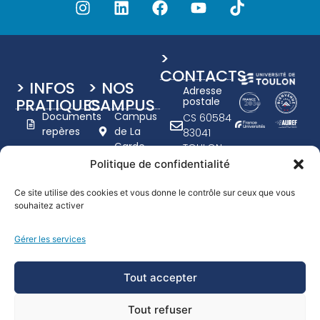
>
CONTACTS
> INFOS
> NOS
Adresse
PRATIQUES
CAMPUS
postale
Documents
Campus
CS 60584
repères
de La
83041
Garde
TOULON
Charte
Campus
CEDEX 9
Politique de confidentialité
graphique
de Toulon
+33 (0)4
UTLN
- Porte
94 14 20
Ce site utilise des cookies et vous donne le contrôle sur ceux que vous
d'Italie
Nous
souhaitez activer
00
recrutons
www.univ-
Campus
Gérer les services
tln.fr
Handicap
de
Formulaire
Draguignan
Tout accepter
de
contact
Tout refuser