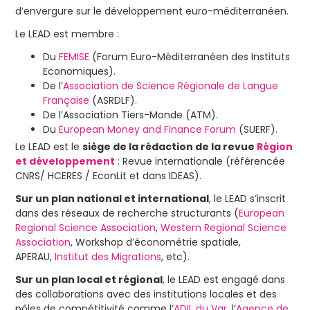
d’envergure sur le développement euro-méditerranéen.
Le LEAD est membre :
Du
FEMISE
(Forum Euro-Méditerranéen des Instituts
Economiques).
De l’
Association de Science Régionale de Langue
Française
(ASRDLF).
De l’Association Tiers-Monde (ATM).
Du
European Money and Finance Forum
(SUERF).
Le LEAD est le
siège de la rédaction de la revue
Région
et développement
: Revue internationale (référencée
CNRS/ HCERES / EconLit et dans IDEAS).
Sur un plan national et international
, le LEAD s’inscrit
dans des réseaux de recherche structurants (
European
Regional Science Association
,
Western Regional Science
Association
, Workshop d’économétrie spatiale,
APERAU,
Institut des Migrations
, etc).
Sur un plan local et régional
, le LEAD est engagé dans
des collaborations avec des institutions locales et des
pôles de compétitivité comme l’
ADIL du Var
, l’
Agence de