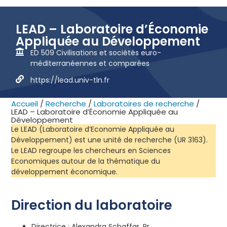
LEAD – Laboratoire d’Économie
Appliquée au Développement
ED 509 Civilisations et sociétés euro-
méditerranéennes et comparées
https://lead.univ-tln.fr
Accueil
/
Recherche
/
Laboratoires de recherche
/
LEAD – Laboratoire d’Économie Appliquée au
Développement
Le LEAD (Laboratoire d’Economie Appliquée au
Développement) est une unité de recherche (UR 3163).
Le LEAD regroupe les chercheurs en Sciences
Economiques autour de la thématique du
développement économique.
Direction du laboratoire
Directrice : Alexandra Schaffar, Pr.