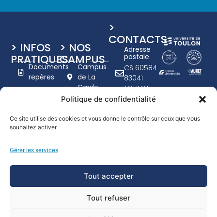
>
CONTACTS
> INFOS
> NOS
Adresse
PRATIQUES
CAMPUS
postale
Documents
Campus
CS 60584
repères
de La
83041
Garde
TOULON
Charte
Campus
CEDEX 9
Politique de confidentialité
graphique
de Toulon
+33 (0)4
UTLN
- Porte
94 14 20
Ce site utilise des cookies et vous donne le contrôle sur ceux que vous
d'Italie
Nous
souhaitez activer
00
recrutons
www.univ-
Campus
Gérer les services
tln.fr
Handicap
de
Formulaire
Draguignan
Tout accepter
de
contact
Tout refuser