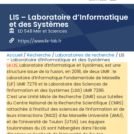
LIS – Laboratoire d’Informatique
et des Systèmes
ED 548 Mer et Sciences
https://www.lis-lab.fr
Accueil
/
Recherche
/
Laboratoires de recherche
/
LIS
– Laboratoire d’Informatique et des Systèmes
Le LIS
, Laboratoire d’Informatique et Systèmes, est une
structure issue de la fusion, en 2018, de deux UMR : le
Laboratoire d’Informatique Fondamentale de Marseille
(LIF) UMR 7279 et le Laboratoire des Sciences de
l’Information et des Systèmes (LSIS) UMR 7296.
C’est une Unité Mixte de Recherche (UMR) sous tutelles
du Centre National de la Recherche Scientifique (CNRS)
rattachée à l’Institut des sciences de l’information et de
leurs interactions (INS2I) d’Aix Marseille Université (AMU),
et de l’Université de Toulon (UTLN). Les équipes
toulonnaises du LIS sont hébergées dans l’école