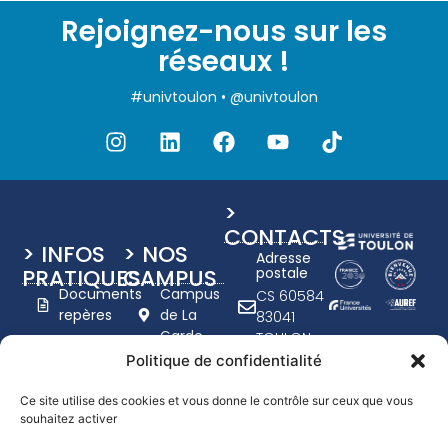
Rejoignez-nous sur les
réseaux !
#univtoulon • @univtoulon
>
CONTACTS
> INFOS
> NOS
Adresse
PRATIQUES
CAMPUS
postale
Documents
Campus
CS 60584
repères
de La
83041
Garde
TOULON
Charte
Campus
CEDEX 9
Politique de confidentialité
graphique
de Toulon
+33 (0)4
UTLN
- Porte
94 14 20
Ce site utilise des cookies et vous donne le contrôle sur ceux que vous
d'Italie
Nous
souhaitez activer
00
recrutons