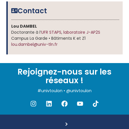
Contact
Lou DAMBEL
Doctorante à l’
UFR STAPS
,
laboratoire J-AP2S
Campus La Garde • Bâtiments K et Z1
lou.dambel@univ-tln.fr
Rejoignez-nous sur les
réseaux !
#univtoulon • @univtoulon
>