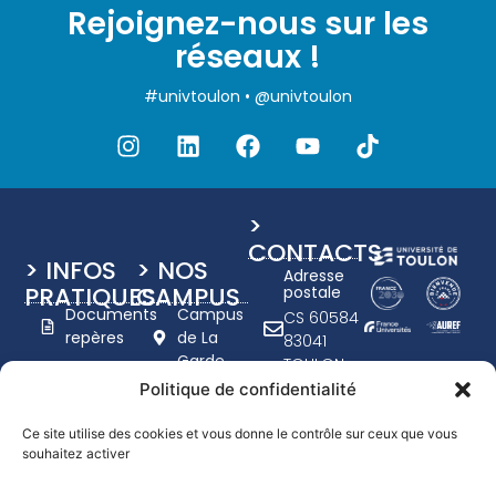
Rejoignez-nous sur les
réseaux !
#univtoulon • @univtoulon
>
CONTACTS
> INFOS
> NOS
Adresse
PRATIQUES
CAMPUS
postale
Documents
Campus
CS 60584
repères
de La
83041
Garde
TOULON
Charte
Campus
CEDEX 9
Politique de confidentialité
graphique
de Toulon
+33 (0)4
UTLN
- Porte
94 14 20
Ce site utilise des cookies et vous donne le contrôle sur ceux que vous
d'Italie
Nous
souhaitez activer
00
recrutons
www.univ-