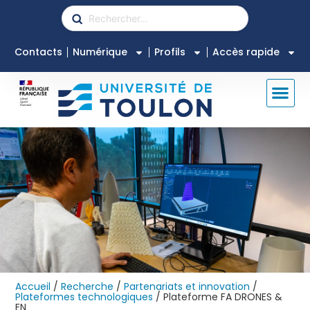
Contacts
Numérique
Profils
Accès rapide
Accueil
/
Recherche
/
Partenariats et innovation
/
Plateformes technologiques
/
Plateforme FA DRONES &
EN