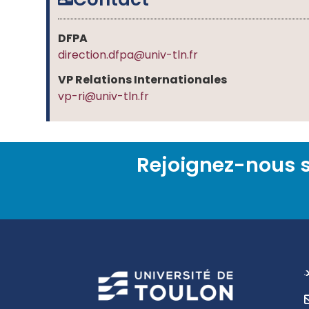
DFPA
direction.dfpa@univ-tln.fr
VP Relations Internationales
vp-ri@univ-tln.fr
Rejoignez-nous s