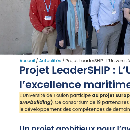
Accueil
/
Actualités
/
Projet LeaderSHIP : L’Univers
Projet LeaderSHIP : L
l’excellence mariti
L’Université de Toulon participe
au projet Europ
SHIPbuilding
)
. Ce consortium de 19 partenaires 
le développement des compétences de demain
Un projet ambitieux pour l’a