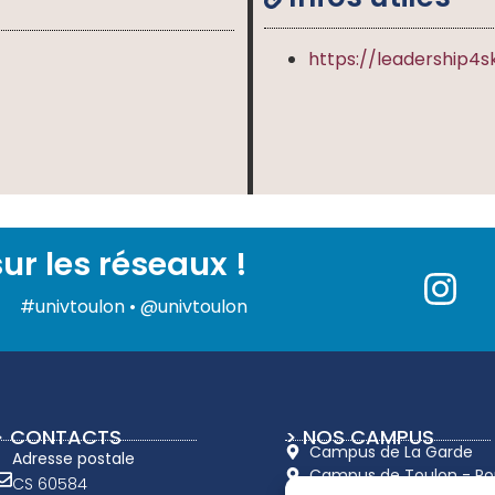
https://leadership4ski
ur les réseaux !
#univtoulon • @univtoulon
> CONTACTS
> NOS CAMPUS
Campus de La Garde
Adresse postale
Campus de Toulon - Port
CS 60584