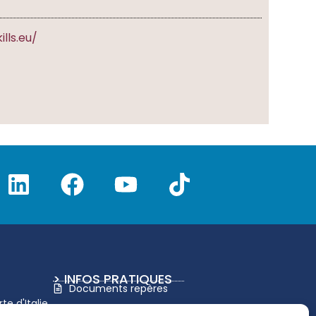
lls.eu/
> INFOS PRATIQUES
Documents repères
e d'Italie
Charte graphique UTLN