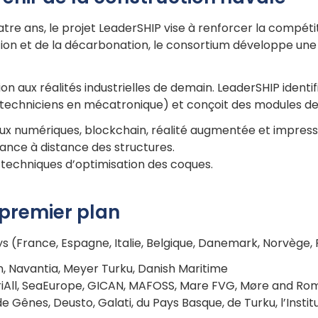
 ans, le projet LeaderSHIP vise à renforcer la compétiti
ation et de la décarbonation, le consortium développe une
ion aux réalités industrielles de demain. LeaderSHIP identif
, techniciens en mécatronique) et conçoit des modules d
jumeaux numériques, blockchain, réalité augmentée et impres
lance à distance des structures.
 techniques d’optimisation des coques.
premier plan
s (France, Espagne, Italie, Belgique, Danemark, Norvège,
n, Navantia, Meyer Turku, Danish Maritime
striAll, SeaEurope, GICAN, MAFOSS, Mare FVG, Møre and R
 Gênes, Deusto, Galati, du Pays Basque, de Turku, l’Institu