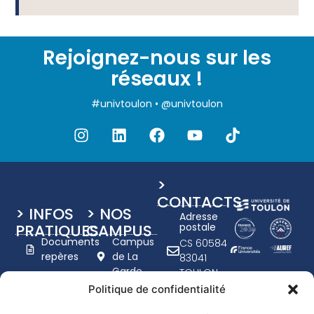
Rejoignez-nous sur les
réseaux !
#univtoulon • @univtoulon
>
CONTACTS
> INFOS
> NOS
Adresse
PRATIQUES
CAMPUS
postale
Documents
Campus
CS 60584
repères
de La
83041
Garde
TOULON
Charte
Campus
CEDEX 9
Politique de confidentialité
graphique
de Toulon
+33 (0)4
UTLN