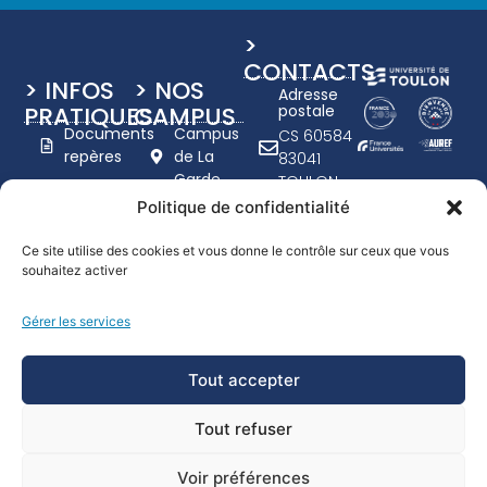
>
CONTACTS
> INFOS
> NOS
Adresse
PRATIQUES
CAMPUS
postale
Documents
Campus
CS 60584
repères
de La
83041
Garde
TOULON
Charte
Campus
CEDEX 9
Politique de confidentialité
graphique
de Toulon
+33 (0)4
UTLN
- Porte
94 14 20
Ce site utilise des cookies et vous donne le contrôle sur ceux que vous
d'Italie
Nous
souhaitez activer
00
recrutons
www.univ-
Campus
Gérer les services
tln.fr
Handicap
de
Formulaire
Draguignan
Tout accepter
de
contact
Tout refuser
Voir préférences
© Université de Toulon 2026
Mentions légales - Crédits