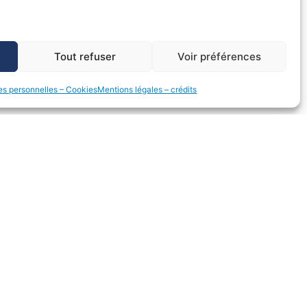
Tout refuser
Voir préférences
ant le 12 juin 2026
s personnelles – Cookies
Mentions légales – crédits
> INFOS PRATIQUES
Documents repères