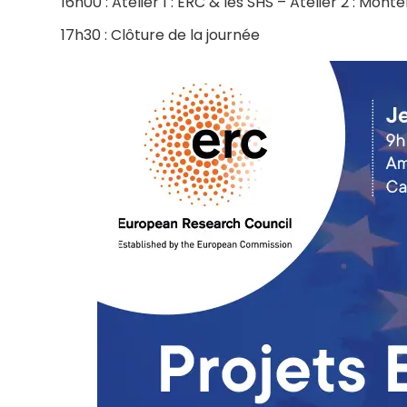
16h00 : Atelier 1 : ERC & les SHS – Atelier 2 : Mont
17h30 : Clôture de la journée