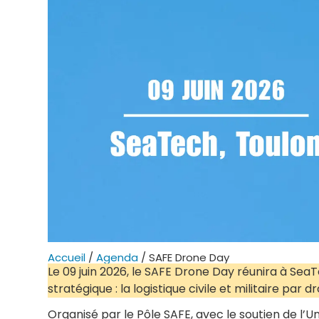
Accueil
/
Agenda
/
SAFE Drone Day
Le 09 juin 2026, le SAFE Drone Day réunira à SeaT
stratégique : la logistique civile et militaire par d
Organisé par le Pôle SAFE, avec le soutien de l