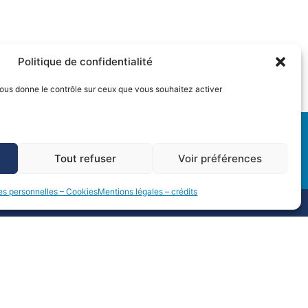
Politique de confidentialité
 vous donne le contrôle sur ceux que vous souhaitez activer
Tout refuser
Voir préférences
s personnelles – Cookies
Mentions légales – crédits
> INFOS PRATIQUES
Documents repères
e d'Italie
Charte graphique UTLN
Nous recrutons