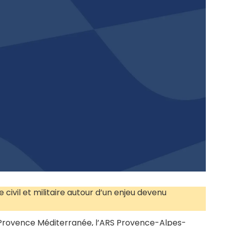
 civil et militaire autour d’un enjeu devenu
on Provence Méditerranée, l’ARS Provence-Alpes-