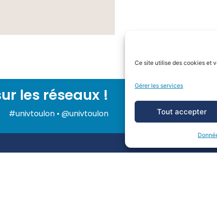
Ce site utilise des cookies et
Gérer les services
ur les réseaux !
Tout accepter
#univtoulon • @univtoulon
Donnée
> CONTACTS
> NOS CAMPUS
Campus de La Garde
Adresse postale
Campus de Toulon - Port
CS 60584
Campus de Draguignan
83041 TOULON CEDEX 9
+33 (0)4 94 14 20 00