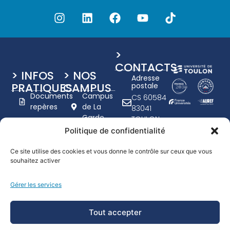
>
CONTACTS
> INFOS
> NOS
Adresse
PRATIQUES
CAMPUS
postale
Documents
Campus
CS 60584
repères
de La
83041
Garde
TOULON
Charte
Campus
CEDEX 9
Politique de confidentialité
graphique
de Toulon
+33 (0)4
UTLN
- Porte
94 14 20
Ce site utilise des cookies et vous donne le contrôle sur ceux que vous
d'Italie
Nous
souhaitez activer
00
recrutons
www.univ-
Campus
Gérer les services
tln.fr
Handicap
de
Formulaire
Draguignan
Tout accepter
de
contact