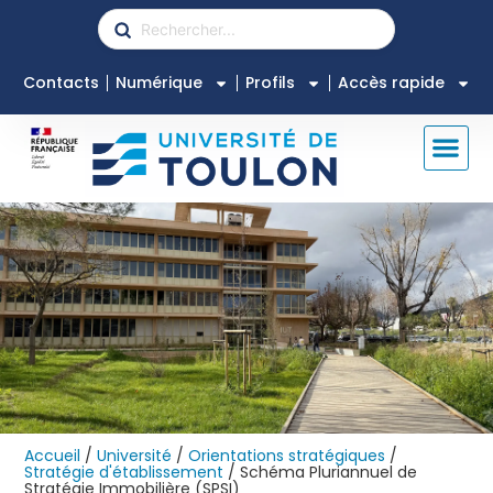
Contacts
Numérique
Profils
Accès rapide
Accueil
/
Université
/
Orientations stratégiques
/
Stratégie d'établissement
/
Schéma Pluriannuel de
Stratégie Immobilière (SPSI)