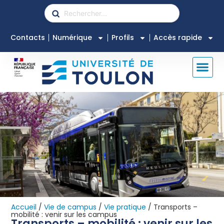
Contacts
Numérique
Profils
Accès rapide
Accueil
/
Vie de campus
/
Vie pratique
/
Transports –
mobilité : venir sur les campus
Transports – mobilité : venir sur les