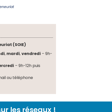
reneuriat
euriat (SOIE)
ndi
,
mardi
,
vendredi
– 9h-
rcredi
– 9h-12h puis
mail ou téléphone
ur les réseaux !