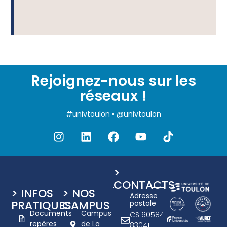
Rejoignez-nous sur les
réseaux !
#univtoulon • @univtoulon
>
CONTACTS
> INFOS
> NOS
Adresse
PRATIQUES
CAMPUS
postale
Documents
Campus
CS 60584
repères
de La
83041