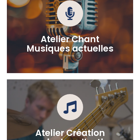
S'inscrire
découvrir le répertoire pour préparer un concert.
Atelier Chant
S’initier et se perfectionner aux techniques vocales et
Musiques actuelles
S'inscrire
ensemble.
ceux que la musique branche et qui veulent en faire
Atelier Création
jouez déjà d’un instrument, cet atelier est fait pour tous