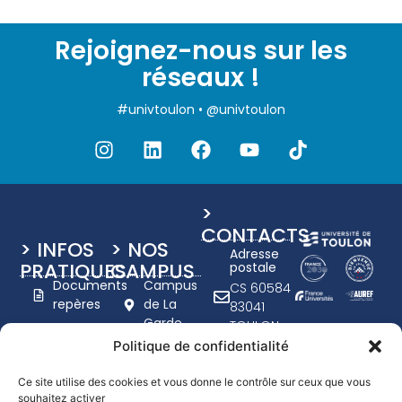
Rejoignez-nous sur les
réseaux !
#univtoulon • @univtoulon
>
CONTACTS
> INFOS
> NOS
Adresse
PRATIQUES
CAMPUS
postale
Documents
Campus
CS 60584
repères
de La
83041
Garde
TOULON
Charte
Campus
CEDEX 9
Politique de confidentialité
graphique
de Toulon
+33 (0)4
UTLN
- Porte
94 14 20
Ce site utilise des cookies et vous donne le contrôle sur ceux que vous
d'Italie
Nous
souhaitez activer
00